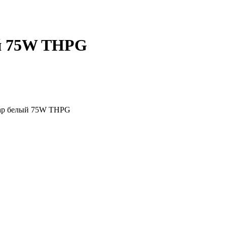
ый 75W THPG
шар белый 75W THPG