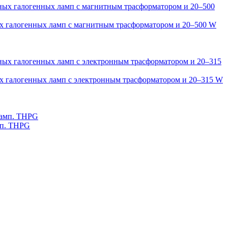
тных галогенных ламп с магнитным трасформатором и 20–500 W
ных галогенных ламп с электронным трасформатором и 20–315 W
амп. THPG